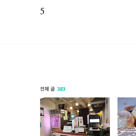
본문 바로가기
5
전체 글
383