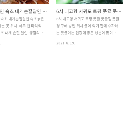
생활의달인 속초 대게손질달인 속초붉은대게 가게 파는 곳 위치
6시 내고향 서귀포 토평 풋귤 풋귤잼 풋귤청 구매 방법 위치
 속초 대게손질달인 속초붉은
6시 내고향 서귀포 토평 풋귤 풋귤잼 풋귤
는 곳 위치 ​​ 하루 천 마리씩
청 구매 방법 위치 귤이 익기 전에 수확하
 대게 손질 달인 ​ ​생활의 달
는 풋귤에는 건강에 좋은 성분이 많이 함
게 손질 달인 택배 구매 주문 정
유되어 있다고 합니다. ​ 6시내고향 서귀포
.
2021. 8. 19.
쪽 업체정보를 참고해주세요.
토평 풋귤 풋귤잼 풋귤청 구매 방법 위치
 속초 대게 손질 달인 가게 속
서귀포 토평 풋귤 주문은 아래에서 하실
게수산 택배
수 있습니다. ​풋귤, 풋귤청, 풋귤잼 문의)
lace.map.kakao.com/2032460558
서귀포우정영농조합법인 064-733-0693
초시장안에서 사람들이 발길을
주소: 제주특별자치도 서귀포시 토평공단
 구경할 정도로 놀라운 손놀
로115번길 31 www.olleone.com
자가 등장했장했는데 하루 천
https://dog.spares.co.kr/24 6시내고
신화이며 대게 손질로 정평이
향 노각 충북 괴산 노각 파는 곳 가게 위치
달인이었는데 한 손에 잡히지
정보 6시 내고향 충북 괴산편에서는 괴산
 크고 다리가 많아 고수들도
노각 농장이 소개되었습니다. ​ 거북이 등
렵다는 대게를 순식간에 해체하
껍질처럼 껍질이 자글자글 잘 갈라진 노
보여주었습니다. 속초 중앙시
각이 좋은 노각~ 엄지손가락으로 줄기를