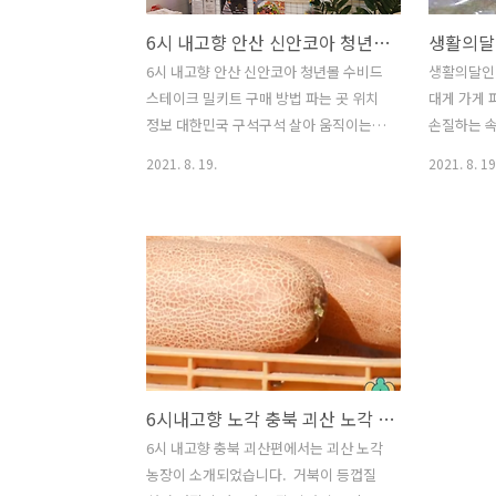
6시 내고향 안산 신안코아 청년몰 숩 수비드 스테이크 밀키트 구매 방법 파는 곳 위치 정보
6시 내고향 안산 신안코아 청년몰 수비드
​생활의달인
스테이크 밀키트 구매 방법 파는 곳 위치
대게 가게 파
정보 대한민국 구석구석 살아 움직이는
손질하는 속초
현장의 생생한 정보와 감동적인 사연을
인 속초 대
2021. 8. 19.
2021. 8. 19
전해주는 최고의 정보 프로그램 6시 내고
보는 아래
향 6시 내고향 안산 신안코아 청년몰 숩
생활의 달인
수비드 스테이크 밀키트 구매 방법 파는
초 붉은대
곳 위치 정보를 아래에서 확인해 보세요.
https://p
6시 내고향 안산 신안코아 청년몰 숩 수비
강원도 속
드 스테이크 밀키트 스테이크 숩
멈추고 서서
https://www.instagram.com/sous_kook/
림의 소유
수비드(프랑스어: sous vide)는 밀폐된
마리 완판
비닐 봉지에 담긴 음식물을 미지근한 물
난 김혜선 
6시내고향 노각 충북 괴산 노각 파는 곳 가게 위치 정보
속에 오랫동안 데우는 조리법입니다. 정
않을 정도로
확한 물의 온도를 유지한 채 많게는 72시
손질이 어
6시 내고향 충북 괴산편에서는 괴산 노각
간 동안 음식물을 데우는데 물의 온도는
는 모습을 
농장이 소개되었습니다. ​ 거북이 등껍질